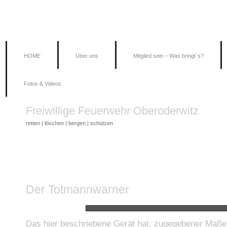
HOME
Über uns
Mitglied sein – Was bringt´s?
Fotos & Videos
Freiwillige Feuerwehr Oberoderwitz
retten | löschen | bergen | schützen
Der Totmannwarner
Das hier beschriebene Gerät hat, zugegebener Maße