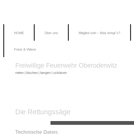
HOME
Über uns
Mitglied sein – Was bringt´s?
Fotos & Videos
Freiwillige Feuerwehr Oberoderwitz
retten | löschen | bergen | schützen
Die Rettungssäge
Technische Daten: