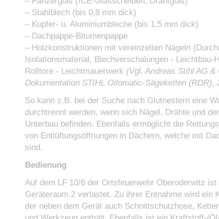
– Panzerglas (ICE-Glasscheiben, Drahtglas)
– Stahlblech (bis 0,8 mm dick)
– Kupfer- u. Aluminiumbleche (bis 1,5 mm dick)
– Dachpappe-Bitumenpappe
– Holzkonstruktionen mit vereinzelten Nägeln (Durc
Isolationsmaterial, Blechverschalungen - Leichtbau-H
Rolltore - Leichtmauerwerk
(Vgl. Andreas Stihl AG &
Dokumentation STIHL Oilomatic-Sägeketten (RDR), 
So kann z.B. bei der Suche nach Glutnestern eine 
durchtrennt werden, wenn sich Nägel, Drähte und der
Unterbau befinden. Ebenfalls ermöglicht die Rettung
von Entlüftungsöffnungen in Dächern, welche mit D
sind.
Bedienung
Auf dem LF 10/6 der Ortsfeuerwehr Oberoderwitz ist 
Geräteraum 2 verlastet. Zu ihrer Entnahme wird ein
der neben dem Gerät auch Schnittschutzhose, Kette
und Werkzeug enthält. Ebenfalls ist ein Kraftstoff-/Ö