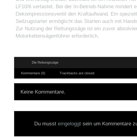
LF10/6 verlastet. Bei der In-Betrieb-Nahme mindert e
Dekompressionsventil den Kraftaufwand. Ein speziell
Seilzugstarter ermöglicht das Starten auch mit Hand
Zur Nutzung der Rettungssäge ist ein zuvor absolvier
Motorkettensägenführer erforderlich.
Die Rettungssäge
Kommentare (0)
Trackbacks are closed.
Keine Kommentare.
Du musst
eingeloggt
sein um Kommentare zu